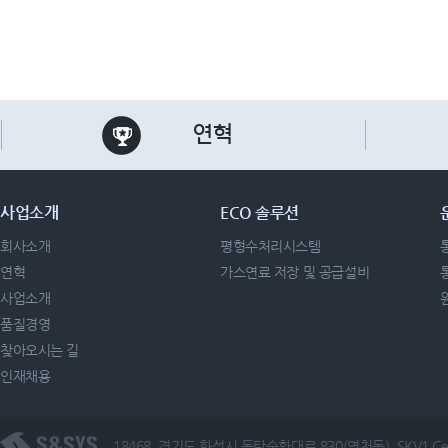
연혁
사업소개
ECO 솔루션
회사소개
평형수처리시스템
연혁
가스연료 저장 및 공급설비
사업소개
품질경영
찾아오시는 길
인재채용
18468, 경기도 화성시 동탄순환대로 830(영천동), SKV1 Cen