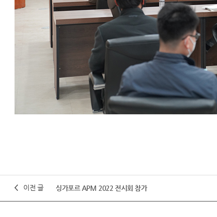
이전 글
싱가포르 APM 2022 전시회 참가